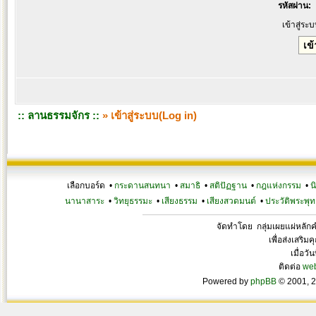
รหัสผ่าน:
เข้าสู่ระ
:: ลานธรรมจักร ::
» เข้าสู่ระบบ(Log in)
เลือกบอร์ด •
กระดานสนทนา
•
สมาธิ
•
สติปัฏฐาน
•
กฎแห่งกรรม
•
น
นานาสาระ
•
วิทยุธรรมะ
•
เสียงธรรม
•
เสียงสวดมนต์
•
ประวัติพระพุท
จัดทำโดย กลุ่มเผยแผ่หลั
เพื่อส่งเสริ
เมื่อวั
ติดต่อ
we
Powered by
phpBB
© 2001, 2