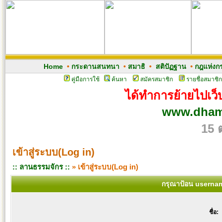
Home
•
กระดานสนทนา
•
สมาธิ
•
สติปัฏฐาน
•
กฎแห่งก
คู่มือการใช้
ค้นหา
สมัครสมาชิก
รายชื่อสมาชิก
ได้ทำการย้ายไปเว็บ
www.dham
15 
เข้าสู่ระบบ(Log in)
:: ลานธรรมจักร ::
» เข้าสู่ระบบ(Log in)
กรุณาป้อน usernam
ชื่อ: