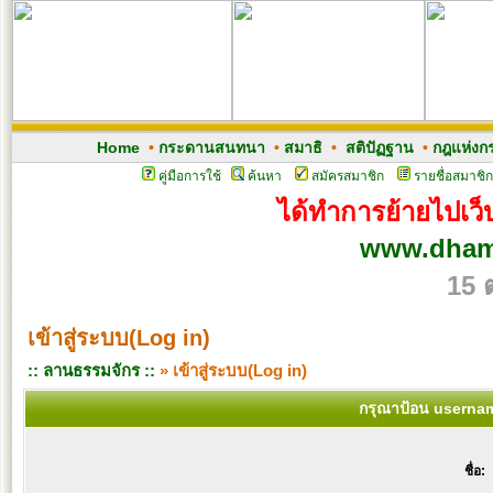
Home
•
กระดานสนทนา
•
สมาธิ
•
สติปัฏฐาน
•
กฎแห่งก
คู่มือการใช้
ค้นหา
สมัครสมาชิก
รายชื่อสมาชิก
ได้ทำการย้ายไปเว็บ
www.dham
15 
เข้าสู่ระบบ(Log in)
:: ลานธรรมจักร ::
» เข้าสู่ระบบ(Log in)
กรุณาป้อน usernam
ชื่อ: