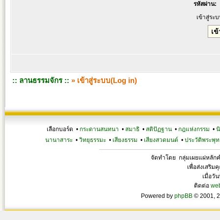
รหัสผ่าน:
เข้าสู่ระ
:: ลานธรรมจักร ::
» เข้าสู่ระบบ(Log in)
เลือกบอร์ด •
กระดานสนทนา
•
สมาธิ
•
สติปัฏฐาน
•
กฎแห่งกรรม
•
น
นานาสาระ
•
วิทยุธรรมะ
•
เสียงธรรม
•
เสียงสวดมนต์
•
ประวัติพระพุท
จัดทำโดย กลุ่มเผยแผ่หลั
เพื่อส่งเสริ
เมื่อวั
ติดต่อ
we
Powered by
phpBB
© 2001, 2