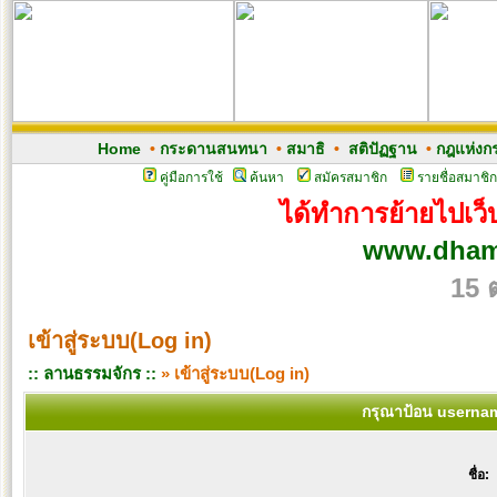
Home
•
กระดานสนทนา
•
สมาธิ
•
สติปัฏฐาน
•
กฎแห่งก
คู่มือการใช้
ค้นหา
สมัครสมาชิก
รายชื่อสมาชิก
ได้ทำการย้ายไปเว็บ
www.dham
15 
เข้าสู่ระบบ(Log in)
:: ลานธรรมจักร ::
» เข้าสู่ระบบ(Log in)
กรุณาป้อน usernam
ชื่อ: