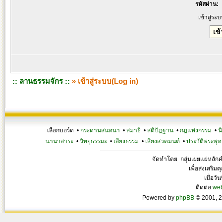
รหัสผ่าน:
เข้าสู่ระ
:: ลานธรรมจักร ::
» เข้าสู่ระบบ(Log in)
เลือกบอร์ด •
กระดานสนทนา
•
สมาธิ
•
สติปัฏฐาน
•
กฎแห่งกรรม
•
น
นานาสาระ
•
วิทยุธรรมะ
•
เสียงธรรม
•
เสียงสวดมนต์
•
ประวัติพระพุท
จัดทำโดย กลุ่มเผยแผ่หลั
เพื่อส่งเสริ
เมื่อวั
ติดต่อ
we
Powered by
phpBB
© 2001, 2