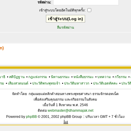
รหัสผ่าน:
เข้าสู่ระบบโดยอัตโนมัติทุกครั้ง:
ลืมรหัสผ่าน
n)
มาธิ
•
สติปัฏฐาน
•
กฎแห่งกรรม
•
นิทานธรรมะ
•
หนังสือธรรมะ
•
บทความ
•
กวีธรรม
•
รรม
•
เสียงสวดมนต์
•
ประวัติพระพุทธเจ้า
•
ประวัติมหาสาวก
•
ประวัติเอตทัคคะ
•
ประวัต
จัดทำโดย กลุ่มเผยแผ่หลักคำสอนทางพระพุทธศาสนา ธรรมจักรดอทเน็ต
เพื่อส่งเสริมคุณธรรม และจริยธรรมในสังคม
เมื่อวันที่ 1 สิงหาคม พ.ศ. 2546
ติดต่อ
webmaster@dhammajak.net
Powered by
phpBB
© 2001, 2002 phpBB Group :: ปรับเวลา GMT + 7 ชั่วโมง