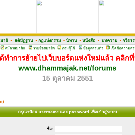
มาธิ
•
สติปัฏฐาน
•
กฎแห่งกรรม
•
นิทาน
•
หนังสือ
•
บทความ
•
กวีธร
สมัครสมาชิก
รายชื่อสมาชิก
กลุ่มผู้ใช้
ข้อมูลส่วนตัว
เช็คข้อความส่ว
ด้ทำการย้ายไปเว็บบอร์ดแห่งใหม่แล้ว คลิกที่น
www.dhammajak.net/forums
15 ตุลาคม 2551
n)
กรุณาป้อน username และ password เพื่อเข้าสู่ระบบ
ชื่อ: