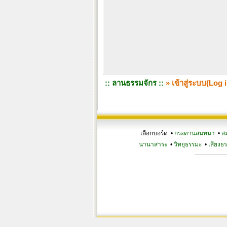
:: ลานธรรมจักร ::
» เข้าสู่ระบบ(Log i
เลือกบอร์ด •
กระดานสนทนา
•
ส
นานาสาระ
•
วิทยุธรรมะ
•
เสียงธ