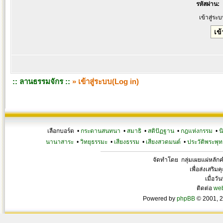
รหัสผ่าน:
เข้าสู่ระ
:: ลานธรรมจักร ::
» เข้าสู่ระบบ(Log in)
เลือกบอร์ด •
กระดานสนทนา
•
สมาธิ
•
สติปัฏฐาน
•
กฎแห่งกรรม
•
น
นานาสาระ
•
วิทยุธรรมะ
•
เสียงธรรม
•
เสียงสวดมนต์
•
ประวัติพระพุท
จัดทำโดย กลุ่มเผยแผ่หลั
เพื่อส่งเสริ
เมื่อวั
ติดต่อ
we
Powered by
phpBB
© 2001, 2