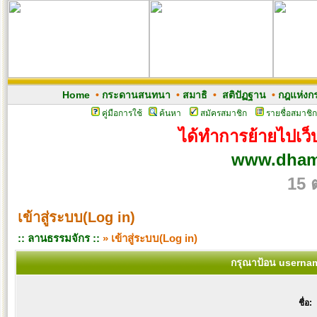
Home
•
กระดานสนทนา
•
สมาธิ
•
สติปัฏฐาน
•
กฎแห่งก
คู่มือการใช้
ค้นหา
สมัครสมาชิก
รายชื่อสมาชิก
ได้ทำการย้ายไปเว็บ
www.dham
15 
เข้าสู่ระบบ(Log in)
:: ลานธรรมจักร ::
» เข้าสู่ระบบ(Log in)
กรุณาป้อน usernam
ชื่อ: