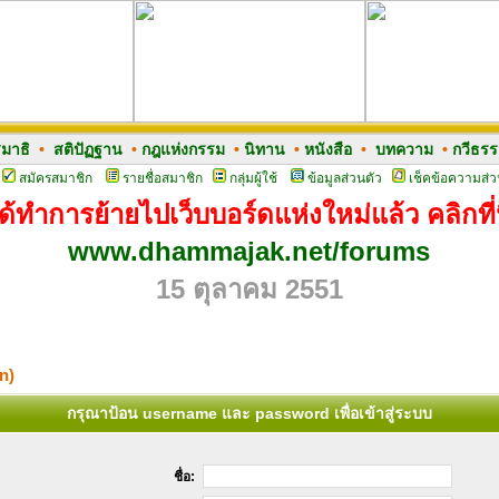
มาธิ
•
สติปัฏฐาน
•
กฎแห่งกรรม
•
นิทาน
•
หนังสือ
•
บทความ
•
กวีธร
สมัครสมาชิก
รายชื่อสมาชิก
กลุ่มผู้ใช้
ข้อมูลส่วนตัว
เช็คข้อความส่ว
ด้ทำการย้ายไปเว็บบอร์ดแห่งใหม่แล้ว คลิกที่น
www.dhammajak.net/forums
15 ตุลาคม 2551
n)
กรุณาป้อน username และ password เพื่อเข้าสู่ระบบ
ชื่อ: