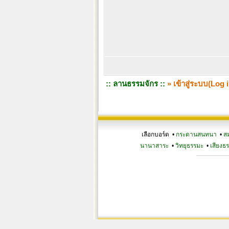
:: ลานธรรมจักร ::
» เข้าสู่ระบบ(Log i
เลือกบอร์ด •
กระดานสนทนา
•
ส
นานาสาระ
•
วิทยุธรรมะ
•
เสียงธ