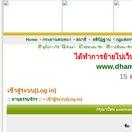
Home
•
กระดานสนทนา
•
สมาธิ
•
สติปัฏฐาน
•
กฎแห่งก
คู่มือการใช้
ค้นหา
สมัครสมาชิก
รายชื่อสมาชิก
ได้ทำการย้ายไปเว็บ
www.dham
15 
เข้าสู่ระบบ(Log in)
:: ลานธรรมจักร ::
» เข้าสู่ระบบ(Log in)
กรุณาป้อน usernam
ชื่อ: