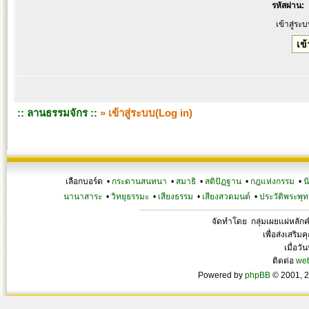
รหัสผ่าน:
เข้าสู่ระ
:: ลานธรรมจักร ::
» เข้าสู่ระบบ(Log in)
เลือกบอร์ด •
กระดานสนทนา
•
สมาธิ
•
สติปัฏฐาน
•
กฎแห่งกรรม
•
น
นานาสาระ
•
วิทยุธรรมะ
•
เสียงธรรม
•
เสียงสวดมนต์
•
ประวัติพระพุท
จัดทำโดย กลุ่มเผยแผ่หลั
เพื่อส่งเสริ
เมื่อวั
ติดต่อ
we
Powered by
phpBB
© 2001, 2