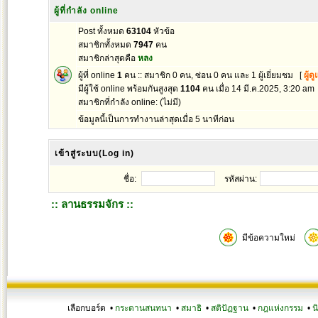
ผู้ที่กำลัง online
Post ทั้งหมด
63104
หัวข้อ
สมาชิกทั้งหมด
7947
คน
สมาชิกล่าสุดคือ
หลง
ผู้ที่ online
1
คน :: สมาชิก 0 คน, ซ่อน 0 คน และ 1 ผู้เยี่ยมชม [
ผู้ด
มีผู้ใช้ online พร้อมกันสูงสุด
1104
คน เมื่อ 14 มี.ค.2025, 3:20 am
สมาชิกที่กำลัง online: (ไม่มี)
ข้อมูลนี้เป็นการทำงานล่าสุดเมื่อ 5 นาทีก่อน
เข้าสู่ระบบ(Log in)
ชื่อ:
รหัสผ่าน:
:: ลานธรรมจักร ::
มีข้อความใหม่
เลือกบอร์ด •
กระดานสนทนา
•
สมาธิ
•
สติปัฏฐาน
•
กฎแห่งกรรม
•
น