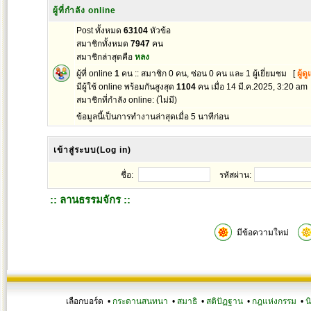
ผู้ที่กำลัง online
Post ทั้งหมด
63104
หัวข้อ
สมาชิกทั้งหมด
7947
คน
สมาชิกล่าสุดคือ
หลง
ผู้ที่ online
1
คน :: สมาชิก 0 คน, ซ่อน 0 คน และ 1 ผู้เยี่ยมชม [
ผู้ด
มีผู้ใช้ online พร้อมกันสูงสุด
1104
คน เมื่อ 14 มี.ค.2025, 3:20 am
สมาชิกที่กำลัง online: (ไม่มี)
ข้อมูลนี้เป็นการทำงานล่าสุดเมื่อ 5 นาทีก่อน
เข้าสู่ระบบ(Log in)
ชื่อ:
รหัสผ่าน:
:: ลานธรรมจักร ::
มีข้อความใหม่
เลือกบอร์ด •
กระดานสนทนา
•
สมาธิ
•
สติปัฏฐาน
•
กฎแห่งกรรม
•
น