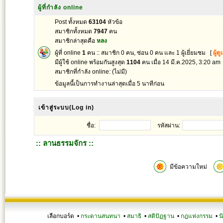
ผู้ที่กำลัง online
Post ทั้งหมด
63104
หัวข้อ
สมาชิกทั้งหมด
7947
คน
สมาชิกล่าสุดคือ
หลง
ผู้ที่ online
1
คน :: สมาชิก 0 คน, ซ่อน 0 คน และ 1 ผู้เยี่ยมชม [
ผู้ด
มีผู้ใช้ online พร้อมกันสูงสุด
1104
คน เมื่อ 14 มี.ค.2025, 3:20 am
สมาชิกที่กำลัง online: (ไม่มี)
ข้อมูลนี้เป็นการทำงานล่าสุดเมื่อ 5 นาทีก่อน
เข้าสู่ระบบ(Log in)
ชื่อ:
รหัสผ่าน:
:: ลานธรรมจักร ::
มีข้อความใหม่
เลือกบอร์ด •
กระดานสนทนา
•
สมาธิ
•
สติปัฏฐาน
•
กฎแห่งกรรม
•
น