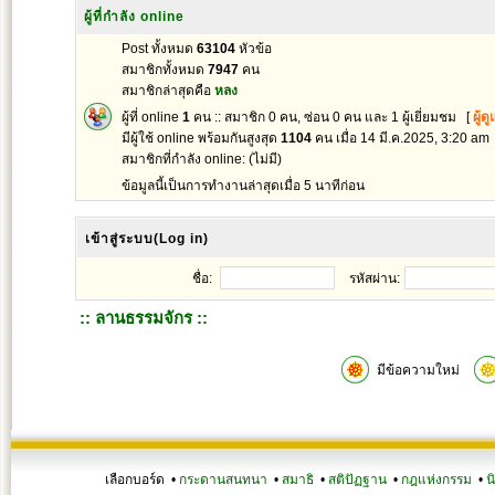
ผู้ที่กำลัง online
Post ทั้งหมด
63104
หัวข้อ
สมาชิกทั้งหมด
7947
คน
สมาชิกล่าสุดคือ
หลง
ผู้ที่ online
1
คน :: สมาชิก 0 คน, ซ่อน 0 คน และ 1 ผู้เยี่ยมชม [
ผู้ด
มีผู้ใช้ online พร้อมกันสูงสุด
1104
คน เมื่อ 14 มี.ค.2025, 3:20 am
สมาชิกที่กำลัง online: (ไม่มี)
ข้อมูลนี้เป็นการทำงานล่าสุดเมื่อ 5 นาทีก่อน
เข้าสู่ระบบ(Log in)
ชื่อ:
รหัสผ่าน:
:: ลานธรรมจักร ::
มีข้อความใหม่
เลือกบอร์ด •
กระดานสนทนา
•
สมาธิ
•
สติปัฏฐาน
•
กฎแห่งกรรม
•
น