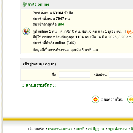
ผู้ที่กำลัง online
Post ทั้งหมด
63104
หัวข้อ
สมาชิกทั้งหมด
7947
คน
สมาชิกล่าสุดคือ
หลง
ผู้ที่ online
1
คน :: สมาชิก 0 คน, ซ่อน 0 คน และ 1 ผู้เยี่ยมชม [
ผู้ด
มีผู้ใช้ online พร้อมกันสูงสุด
1104
คน เมื่อ 14 มี.ค.2025, 3:20 am
สมาชิกที่กำลัง online: (ไม่มี)
ข้อมูลนี้เป็นการทำงานล่าสุดเมื่อ 5 นาทีก่อน
เข้าสู่ระบบ(Log in)
ชื่อ:
รหัสผ่าน:
:: ลานธรรมจักร ::
มีข้อความใหม่
เลือกบอร์ด •
กระดานสนทนา
•
สมาธิ
•
สติปัฏฐาน
•
กฎแห่งกรรม
•
น