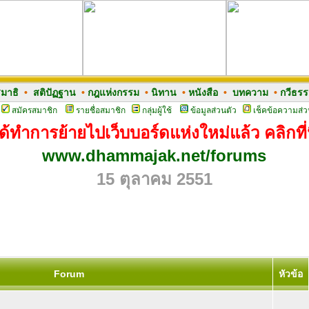
มาธิ
•
สติปัฏฐาน
•
กฎแห่งกรรม
•
นิทาน
•
หนังสือ
•
บทความ
•
กวีธร
สมัครสมาชิก
รายชื่อสมาชิก
กลุ่มผู้ใช้
ข้อมูลส่วนตัว
เช็คข้อความส่ว
ด้ทำการย้ายไปเว็บบอร์ดแห่งใหม่แล้ว คลิกที่น
www.dhammajak.net/forums
15 ตุลาคม 2551
Forum
หัวข้อ