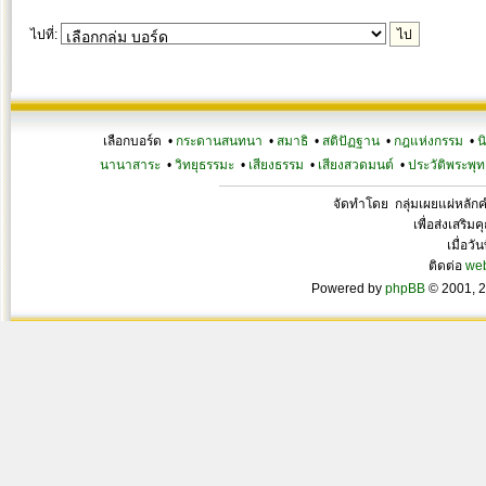
ไปที่:
เลือกบอร์ด •
กระดานสนทนา
•
สมาธิ
•
สติปัฏฐาน
•
กฎแห่งกรรม
•
น
นานาสาระ
•
วิทยุธรรมะ
•
เสียงธรรม
•
เสียงสวดมนต์
•
ประวัติพระพุท
จัดทำโดย กลุ่มเผยแผ่หลั
เพื่อส่งเสริ
เมื่อวั
ติดต่อ
we
Powered by
phpBB
© 2001, 2