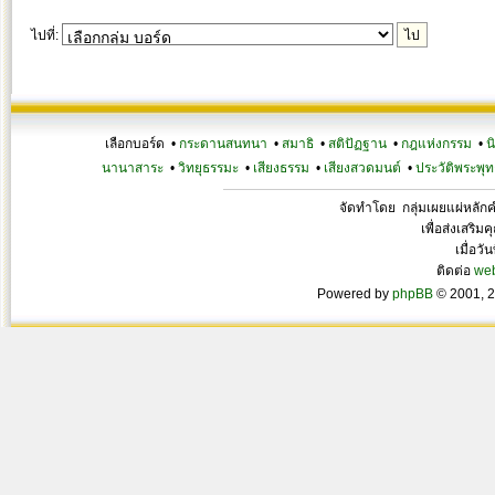
ไปที่:
เลือกบอร์ด •
กระดานสนทนา
•
สมาธิ
•
สติปัฏฐาน
•
กฎแห่งกรรม
•
น
นานาสาระ
•
วิทยุธรรมะ
•
เสียงธรรม
•
เสียงสวดมนต์
•
ประวัติพระพุท
จัดทำโดย กลุ่มเผยแผ่หลั
เพื่อส่งเสริ
เมื่อวั
ติดต่อ
we
Powered by
phpBB
© 2001, 2