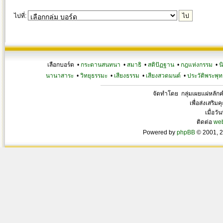
ไปที่:
เลือกบอร์ด •
กระดานสนทนา
•
สมาธิ
•
สติปัฏฐาน
•
กฎแห่งกรรม
•
น
นานาสาระ
•
วิทยุธรรมะ
•
เสียงธรรม
•
เสียงสวดมนต์
•
ประวัติพระพุท
จัดทำโดย กลุ่มเผยแผ่หลั
เพื่อส่งเสริ
เมื่อวั
ติดต่อ
we
Powered by
phpBB
© 2001, 2