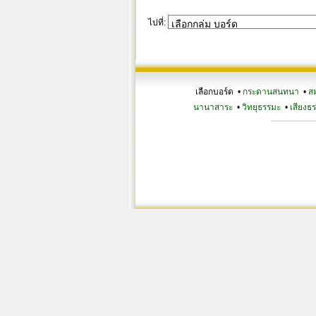
ไปที่:
เลือกบอร์ด •
กระดานสนทนา
•
ส
นานาสาระ
•
วิทยุธรรมะ
•
เสียงธ