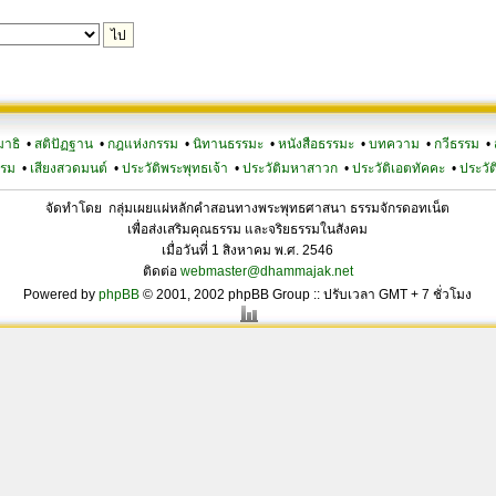
มาธิ
•
สติปัฏฐาน
•
กฎแห่งกรรม
•
นิทานธรรมะ
•
หนังสือธรรมะ
•
บทความ
•
กวีธรรม
•
รรม
•
เสียงสวดมนต์
•
ประวัติพระพุทธเจ้า
•
ประวัติมหาสาวก
•
ประวัติเอตทัคคะ
•
ประวัต
จัดทำโดย กลุ่มเผยแผ่หลักคำสอนทางพระพุทธศาสนา ธรรมจักรดอทเน็ต
เพื่อส่งเสริมคุณธรรม และจริยธรรมในสังคม
เมื่อวันที่ 1 สิงหาคม พ.ศ. 2546
ติดต่อ
webmaster@dhammajak.net
Powered by
phpBB
© 2001, 2002 phpBB Group :: ปรับเวลา GMT + 7 ชั่วโมง