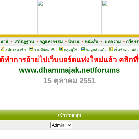
มาธิ
•
สติปัฏฐาน
•
กฎแห่งกรรม
•
นิทาน
•
หนังสือ
•
บทความ
•
กวีธร
สมัครสมาชิก
รายชื่อสมาชิก
กลุ่มผู้ใช้
ข้อมูลส่วนตัว
เช็คข้อความส่ว
ด้ทำการย้ายไปเว็บบอร์ดแห่งใหม่แล้ว คลิกที่น
www.dhammajak.net/forums
15 ตุลาคม 2551
เข้าร่วมกลุ่ม