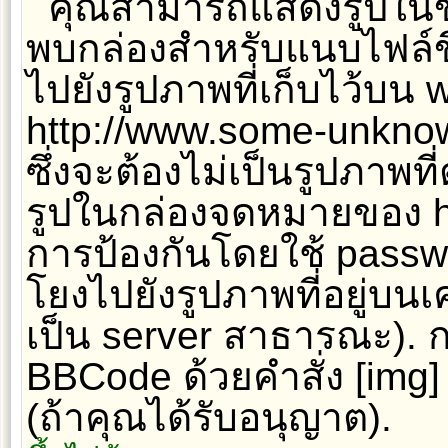
คุณสามารถแสดงรูปในข้
พบกล่องสำหรับแนบไฟล์ขึ
ไปยังรูปภาพที่เก็บไว้บน w
http://www.some-unknow
ซึ่งจะต้องไม่เป็นรูปภาพท
รูปในกล่องจดหมายของ hot
การป้องกันโดยใช้ passw
โยงไปยังรูปภาพที่อยู่บนเ
เป็น server สาธารณะ). 
BBCode ด้วยคำสั่ง [img
(ถ้าคุณได้รับอนุญาต).