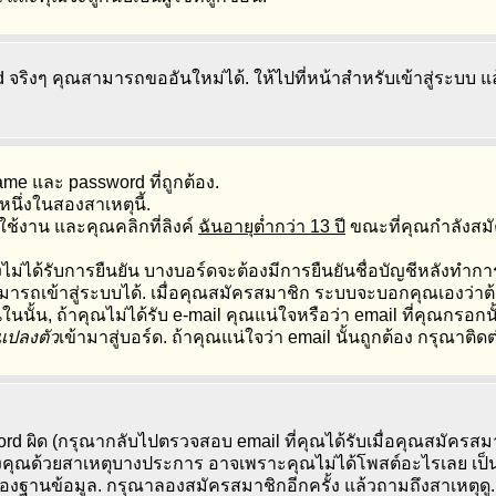
d จริงๆ คุณสามารถขออันใหม่ได้. ให้ไปที่หน้าสำหรับเข้าสู่ระบบ แ
e และ password ที่ถูกต้อง.
นึ่งในสองสาเหตุนี้.
ช้งาน และคุณคลิกที่ลิงค์
ฉันอายุต่ำกว่า 13 ปี
ขณะที่คุณกำลังสม
ไม่ได้รับการยืนยัน บางบอร์ดจะต้องมีการยืนยันชื่อบัญชีหลังทำก
มารถเข้าสู่ระบบได้. เมื่อคุณสมัครสมาชิก ระบบจะบอกคุณเองว่าต้อ
นนั้น, ถ้าคุณไม่ได้รับ e-mail คุณแน่ใจหรือว่า email ที่คุณกรอกน
ปลงตัว
เข้ามาสู่บอร์ด. ถ้าคุณแน่ใจว่า email นั้นถูกต้อง กรุณาติด
d ผิด (กรุณากลับไปตรวจสอบ email ที่คุณได้รับเมื่อคุณสมัครสม
งคุณด้วยสาเหตุบางประการ อาจเพราะคุณไม่ได้โพสต์อะไรเลย เป็นเห
องฐานข้อมูล. กรุณาลองสมัครสมาชิกอีกครั้ง แล้วถามถึงสาเหตุดู.