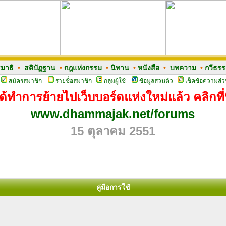
มาธิ
•
สติปัฏฐาน
•
กฎแห่งกรรม
•
นิทาน
•
หนังสือ
•
บทความ
•
กวีธร
สมัครสมาชิก
รายชื่อสมาชิก
กลุ่มผู้ใช้
ข้อมูลส่วนตัว
เช็คข้อความส่ว
ด้ทำการย้ายไปเว็บบอร์ดแห่งใหม่แล้ว คลิกที่น
www.dhammajak.net/forums
15 ตุลาคม 2551
คู่มือการใช้