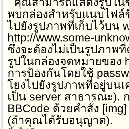
คุณสามารถแสดงรูปในข้
พบกล่องสำหรับแนบไฟล์ขึ
ไปยังรูปภาพที่เก็บไว้บน w
http://www.some-unknow
ซึ่งจะต้องไม่เป็นรูปภาพท
รูปในกล่องจดหมายของ hot
การป้องกันโดยใช้ passw
โยงไปยังรูปภาพที่อยู่บนเ
เป็น server สาธารณะ). 
BBCode ด้วยคำสั่ง [img
(ถ้าคุณได้รับอนุญาต).