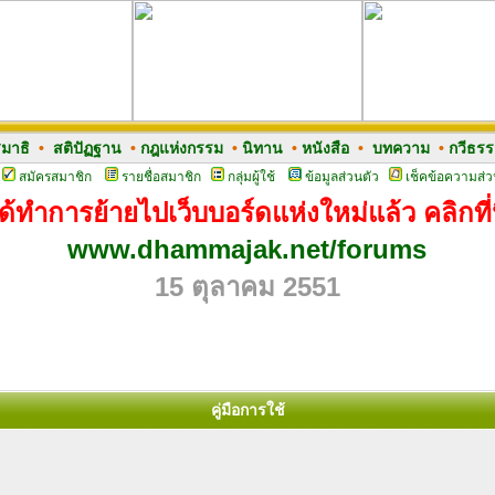
มาธิ
•
สติปัฏฐาน
•
กฎแห่งกรรม
•
นิทาน
•
หนังสือ
•
บทความ
•
กวีธร
สมัครสมาชิก
รายชื่อสมาชิก
กลุ่มผู้ใช้
ข้อมูลส่วนตัว
เช็คข้อความส่ว
ด้ทำการย้ายไปเว็บบอร์ดแห่งใหม่แล้ว คลิกที่น
www.dhammajak.net/forums
15 ตุลาคม 2551
คู่มือการใช้