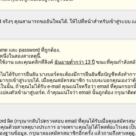
d จริงๆ คุณสามารถขออันใหม่ได้. ให้ไปที่หน้าสำหรับเข้าสู่ระบบ แ
e และ password ที่ถูกต้อง.
นึ่งในสองสาเหตุนี้.
ช้งาน และคุณคลิกที่ลิงค์
ฉันอายุต่ำกว่า 13 ปี
ขณะที่คุณกำลังสม
ไม่ได้รับการยืนยัน บางบอร์ดจะต้องมีการยืนยันชื่อบัญชีหลังทำก
มารถเข้าสู่ระบบได้. เมื่อคุณสมัครสมาชิก ระบบจะบอกคุณเองว่าต้อ
นนั้น, ถ้าคุณไม่ได้รับ e-mail คุณแน่ใจหรือว่า email ที่คุณกรอกน
ปลงตัว
เข้ามาสู่บอร์ด. ถ้าคุณแน่ใจว่า email นั้นถูกต้อง กรุณาติด
d ผิด (กรุณากลับไปตรวจสอบ email ที่คุณได้รับเมื่อคุณสมัครสม
งคุณด้วยสาเหตุบางประการ อาจเพราะคุณไม่ได้โพสต์อะไรเลย เป็นเห
องฐานข้อมูล. กรุณาลองสมัครสมาชิกอีกครั้ง แล้วถามถึงสาเหตุดู.