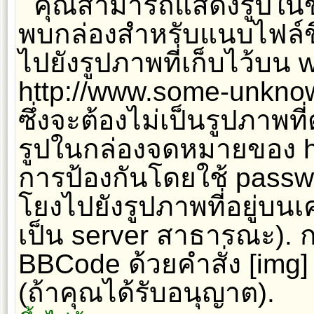
คุณสามารถแสดงรูปในข้
พบกล่องสำหรับแนบไฟล์ขึ
ไปยังรูปภาพที่เก็บไว้บน w
http://www.some-unknow
ซึ่งจะต้องไม่เป็นรูปภาพท
รูปในกล่องจดหมายของ hot
การป้องกันโดยใช้ passw
โยงไปยังรูปภาพที่อยู่บนเ
เป็น server สาธารณะ). 
BBCode ด้วยคำสั่ง [img
(ถ้าคุณได้รับอนุญาต).